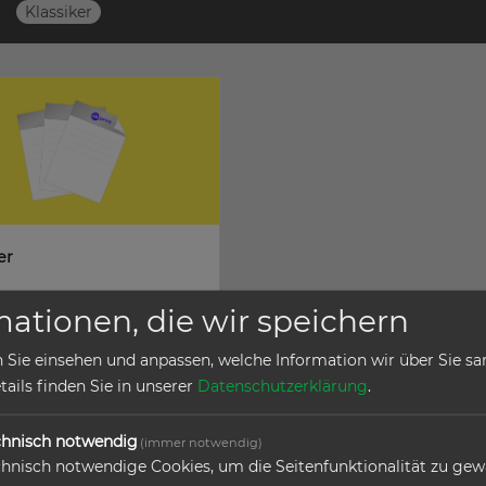
Klassiker
er
mationen, die wir speichern
r bei CO-PRINT in München
 Sie einsehen und anpassen, welche Information wir über Sie s
ails finden Sie in unserer
Datenschutzerklärung
.
chnisch notwendig
(immer notwendig)
hnisch notwendige Cookies, um die Seitenfunktionalität zu gew
te in
Briefpapier