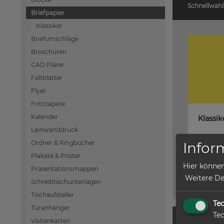
Schnellwahl
Briefpapier
Klassiker
Briefumschläge
Broschüren
CAD Pläne
Faltblätter
Flyer
Fototapete
Kalender
Klassik
Leinwanddruck
Ordner & Ringbücher
Infor
Klassike
Plakate & Poster
Hier können
Präsentationsmappen
Weitere Det
Schreibtischunterlagen
Tischaufsteller
Te
Türanhänger
Tec
Produk
Visitenkarten