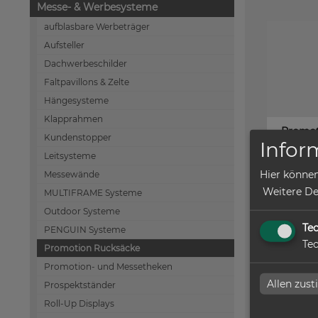
Messe- & Werbesysteme
aufblasbare Werbeträger
Aufsteller
Dachwerbeschilder
Faltpavillons & Zelte
Hängesysteme
Klapprahmen
Promot
Kundenstopper
Infor
Leitsysteme
Hier können
Messewände
Weitere Det
MULTIFRAME Systeme
zum Arti
Outdoor Systeme
Te
PENGUIN Systeme
Tec
Promotion Rucksäcke
Promotion- und Messetheken
Allen zus
Prospektständer
Roll-Up Displays