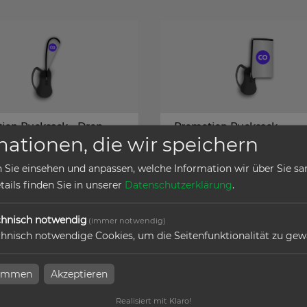
ion Rucksack - Drop
Promotion Rucksack -
mationen, die wir speichern
Rechteck
 Sie einsehen und anpassen, welche Information wir über Sie s
ails finden Sie in unserer
Datenschutzerklärung
.
kel
zum Artikel
chnisch notwendig
(immer notwendig)
hnisch notwendige Cookies, um die Seitenfunktionalität zu gew
timmen
Akzeptieren
Realisiert mit Klaro!