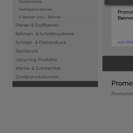
Sitzelemente
Textilspannrahmen
Promot
X-Banner und L-Banner
Banne
Planen & Stoffbanner
Rahmen- & Schildersysteme
Schilder- & Plattendruck
zum Arti
Textildruck
Upcycling Produkte
Werbe- & Eventartikel
Sonderproduktionen
Promo
Promotion