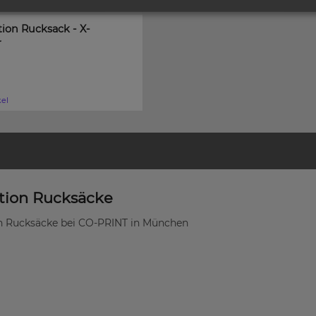
ion Rucksack - X-
r
kel
tion Rucksäcke
 Rucksäcke bei CO-PRINT in München